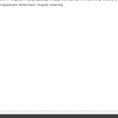
ундариҷаи мақоларо таҳрир намояд.