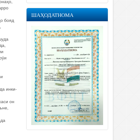
онаҳо,
арро
ШАҲОДАТНОМА
о бояд
,
шуда
да,
ии
рӯи
си
да инки-
хаси он
ъне,
ода