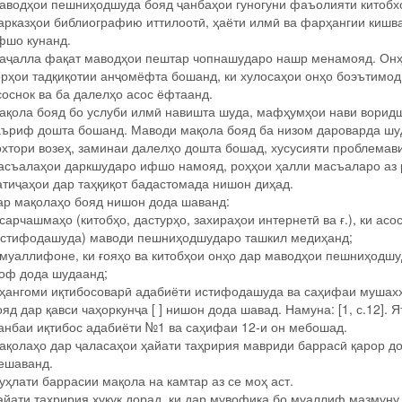
аводҳои пешниҳодшуда бояд ҷанбаҳои гуногуни фаъолияти китобх
арказҳои библиографию иттилоотӣ, ҳаёти илмӣ ва фарҳангии кишв
фшо кунанд.
аҷалла фақат маводҳои пештар чопнашударо нашр менамояд. Онҳ
орҳои тадқиқотии анҷомёфта бошанд, ки хулосаҳои онҳо боэътимод
соснок ва ба далелҳо асос ёфтаанд.
ақола бояд бо услуби илмӣ навишта шуда, мафҳумҳои нави ворид
аъриф дошта бошанд. Маводи мақола бояд ба низом дароварда шу
охтори возеҳ, заминаи далелҳо дошта бошад, хусусияти проблемав
асъалаҳои даркшударо ифшо намояд, роҳҳои ҳалли масъаларо аз 
атиҷаҳои дар таҳқиқот бадастомада нишон диҳад.
ар мақолаҳо бояд нишон дода шаванд:
 сарчашмаҳо (китобҳо, дастурҳо, захираҳои интернетӣ ва ғ.), ки асо
истифодашуда) маводи пешниҳодшударо ташкил медиҳанд;
 муаллифоне, ки ғояҳо ва китобҳои онҳо дар маводҳои пешниҳодшу
оф дода шудаанд;
 ҳангоми иқтибосоварӣ адабиёти истифодашуда ва саҳифаи мушах
ояд дар қавси чаҳоркунҷа [ ] нишон дода шавад. Намуна: [1, с.12]. Я
анбаи иқтибос адабиёти №1 ва саҳифаи 12-и он мебошад.
ақолаҳо дар ҷаласаҳои ҳайати таҳририя мавриди баррасӣ қарор д
ешаванд.
уҳлати баррасии мақола на камтар аз се моҳ аст.
айати таҳририя ҳуқуқ дорад, ки дар мувофиқа бо муаллиф мазмуну