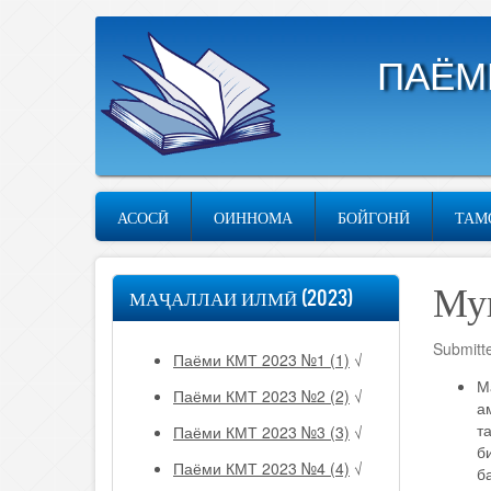
Skip
to
main
ПАЁМ
content
Основная
АСОСӢ
ОИННОМА
БОЙГОНӢ
ТАМ
навигация
(tj)
Му
МАҶАЛЛАИ ИЛМӢ (2023)
Submitt
Паёми КМТ 2023 №1 (1)
√
М
Паёми КМТ 2023 №2 (2)
√
а
т
Паёми КМТ 2023 №3 (3)
√
б
Паёми КМТ 2023 №4 (4)
√
б