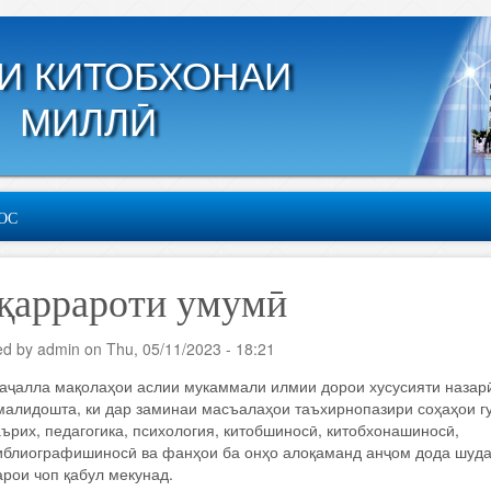
И КИТОБХОНАИ
МИЛЛӢ
ОС
қаррароти умумӣ
ed by
admin
on
Thu, 05/11/2023 - 18:21
аҷалла мақолаҳои аслии мукаммали илмии дорои хусусияти назар
малидошта, ки дар заминаи масъалаҳои таъхирнопазири соҳаҳои г
аърих, педагогика, психология, китобшиносӣ, китобхонашиносӣ,
иблиографишиносӣ ва фанҳои ба онҳо алоқаманд анҷом дода шуда
арои чоп қабул мекунад.