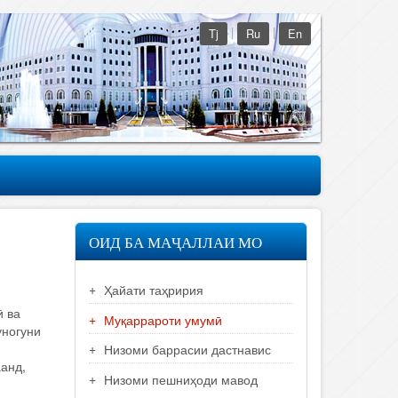
|
|
Tj
Ru
En
ОИД БА МАҶАЛЛАИ МО
Ҳайати таҳририя
ӣ ва
Муқаррароти умумӣ
уногуни
Низоми баррасии дастнавис
анд,
Низоми пешниҳоди мавод